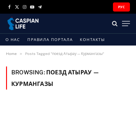
РУС
Facebook
X
Instagram
YouTube
Telegram
(Twitter)
О НАС
ПРАВИЛА ПОРТАЛА
КОНТАКТЫ
»
Home
Posts Tagged "поезд Атырау — Курмангазы"
BROWSING:
ПОЕЗД АТЫРАУ —
КУРМАНГАЗЫ