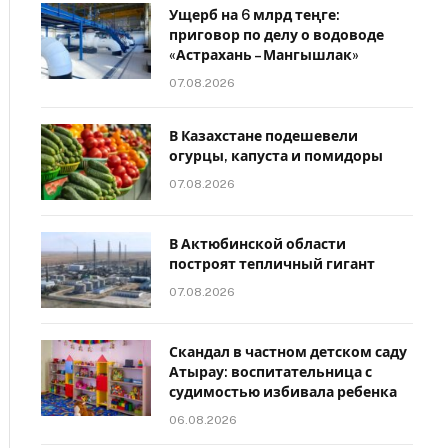
Ущерб на 6 млрд теңге:
приговор по делу о водоводе
«Астрахань – Мангышлак»
07.08.2026
В Казахстане подешевели
огурцы, капуста и помидоры
07.08.2026
В Актюбинской области
построят тепличный гигант
07.08.2026
Скандал в частном детском саду
Атырау: воспитательница с
судимостью избивала ребенка
06.08.2026