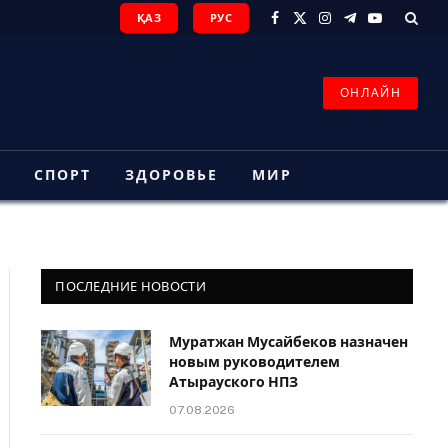
ҚАЗ
РУС
Facebook
X
Instagram
Telegram
YouTube
(Twitter)
ОНЛАЙН
З
СПОРТ
ЗДОРОВЬЕ
МИР
ПОСЛЕДНИЕ НОВОСТИ
Муратжан Мусайбеков назначен
новым руководителем
Атырауского НПЗ
07.08.2026