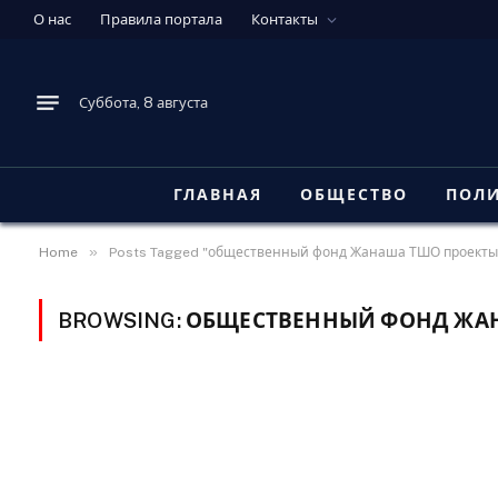
О нас
Правила портала
Контакты
Суббота, 8 августа
ГЛАВНАЯ
ОБЩЕСТВО
ПОЛ
»
Home
Posts Tagged "общественный фонд Жанаша ТШО проекты
BROWSING:
ОБЩЕСТВЕННЫЙ ФОНД ЖАН