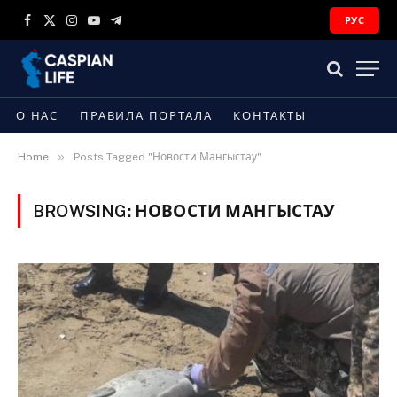
РУС
Facebook
X
Instagram
YouTube
Telegram
(Twitter)
О НАС
ПРАВИЛА ПОРТАЛА
КОНТАКТЫ
»
Home
Posts Tagged "Новости Мангыстау"
BROWSING:
НОВОСТИ МАНГЫСТАУ