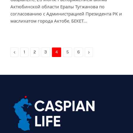
Актюбинской области Ералы Тугжанова по
согласованию с Администрацией Президента РК и
маслихатом города Актобе, БЕКЕТ…
Previous
Next
1
2
3
4
5
6