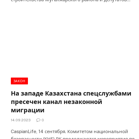
ЗАКОН
На западе Казахстана спецслужбами
пресечен канал незаконной
миграции
14.09.2023
0
CaspianLife, 14 сентября. Комитетом национальной
безопасности (КНБ) РК продолжаются мероприятия по