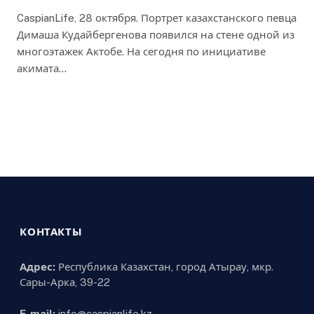
CaspianLife, 28 октября. Портрет казахстанского певца
Димаша Кудайбергенова появился на стене одной из
многоэтажек Актобе. На сегодня по инициативе
акимата…
КОНТАКТЫ
Адрес:
Республика Казахстан, город Атырау, мкр.
Сары-Арка, 39-22
E-mail:
info@caspianlife.kz