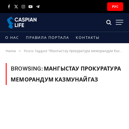
РУС
Facebook
X
Instagram
YouTube
Telegram
(Twitter)
О НАС
ПРАВИЛА ПОРТАЛА
КОНТАКТЫ
»
Home
Posts Tagged "Мангыстау прокуратура меморандум КазМунайГаз"
BROWSING:
МАНГЫСТАУ ПРОКУРАТУРА
МЕМОРАНДУМ КАЗМУНАЙГАЗ