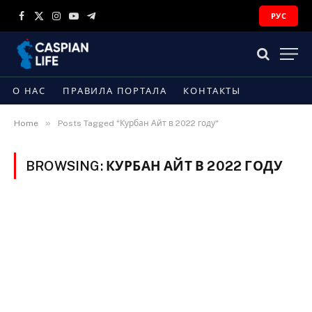
РУС
Facebook
X
Instagram
YouTube
Telegram
(Twitter)
О НАС
ПРАВИЛА ПОРТАЛА
КОНТАКТЫ
»
Home
Posts Tagged "Курбан Айт в 2022 году"
BROWSING:
КУРБАН АЙТ В 2022 ГОДУ