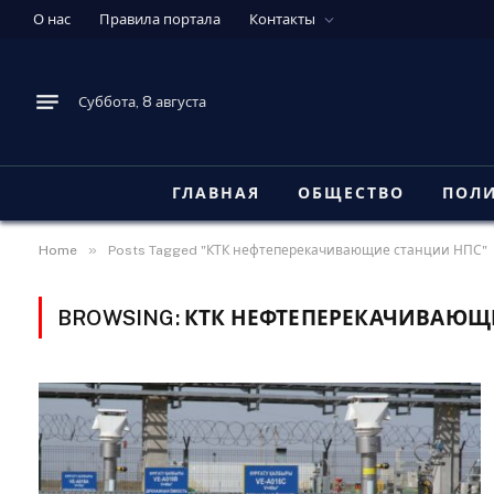
О нас
Правила портала
Контакты
Суббота, 8 августа
ГЛАВНАЯ
ОБЩЕСТВО
ПОЛ
»
Home
Posts Tagged "КТК нефтеперекачивающие станции НПС"
BROWSING:
КТК НЕФТЕПЕРЕКАЧИВАЮЩ