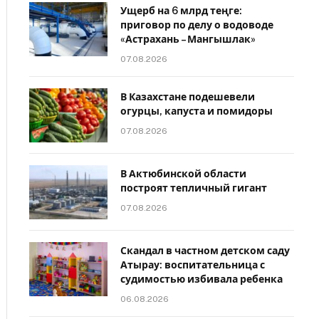
Ущерб на 6 млрд теңге:
приговор по делу о водоводе
«Астрахань – Мангышлак»
07.08.2026
В Казахстане подешевели
огурцы, капуста и помидоры
07.08.2026
В Актюбинской области
построят тепличный гигант
07.08.2026
Скандал в частном детском саду
Атырау: воспитательница с
судимостью избивала ребенка
06.08.2026