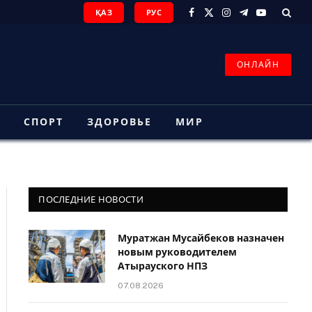
ҚАЗ
РУС
Facebook
X
Instagram
Telegram
YouTube
(Twitter)
ОНЛАЙН
З
СПОРТ
ЗДОРОВЬЕ
МИР
ПОСЛЕДНИЕ НОВОСТИ
Муратжан Мусайбеков назначен
новым руководителем
Атырауского НПЗ
07.08.2026