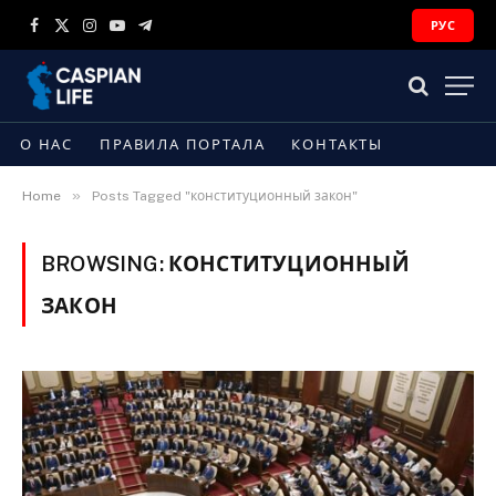
РУС
Facebook
X
Instagram
YouTube
Telegram
(Twitter)
О НАС
ПРАВИЛА ПОРТАЛА
КОНТАКТЫ
»
Home
Posts Tagged "конституционный закон"
BROWSING:
КОНСТИТУЦИОННЫЙ
ЗАКОН