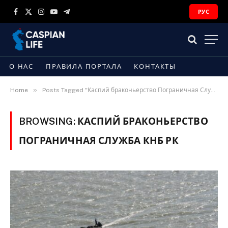
РУС
Facebook
X
Instagram
YouTube
Telegram
(Twitter)
О НАС
ПРАВИЛА ПОРТАЛА
КОНТАКТЫ
»
Home
Posts Tagged "Каспий браконьерство Пограничная Служба КНБ РК"
BROWSING:
КАСПИЙ БРАКОНЬЕРСТВО
ПОГРАНИЧНАЯ СЛУЖБА КНБ РК