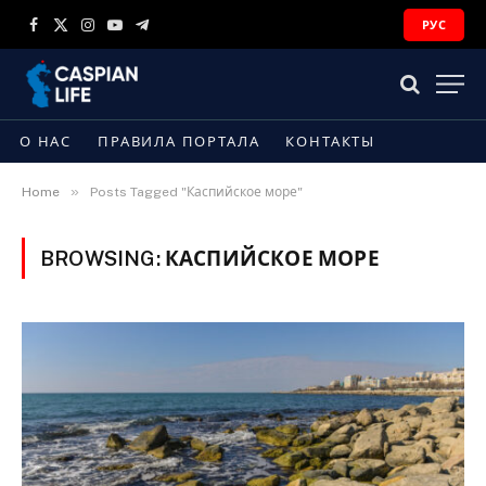
РУС
Facebook
X
Instagram
YouTube
Telegram
(Twitter)
О НАС
ПРАВИЛА ПОРТАЛА
КОНТАКТЫ
»
Home
Posts Tagged "Каспийское море"
BROWSING:
КАСПИЙСКОЕ МОРЕ