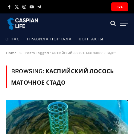
РУС
Facebook
X
Instagram
YouTube
Telegram
(Twitter)
О НАС
ПРАВИЛА ПОРТАЛА
КОНТАКТЫ
»
Home
Posts Tagged "каспийский лосось маточное стадо"
BROWSING:
КАСПИЙСКИЙ ЛОСОСЬ
МАТОЧНОЕ СТАДО