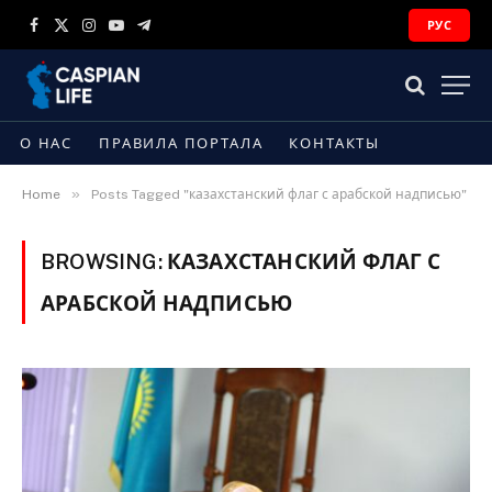
РУС
Facebook
X
Instagram
YouTube
Telegram
(Twitter)
О НАС
ПРАВИЛА ПОРТАЛА
КОНТАКТЫ
»
Home
Posts Tagged "казахстанский флаг с арабской надписью"
BROWSING:
КАЗАХСТАНСКИЙ ФЛАГ С
АРАБСКОЙ НАДПИСЬЮ