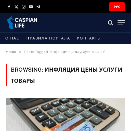
РУС
Facebook
X
Instagram
YouTube
Telegram
(Twitter)
О НАС
ПРАВИЛА ПОРТАЛА
КОНТАКТЫ
»
Home
Posts Tagged "инфляция цены услуги товары"
BROWSING:
ИНФЛЯЦИЯ ЦЕНЫ УСЛУГИ
ТОВАРЫ