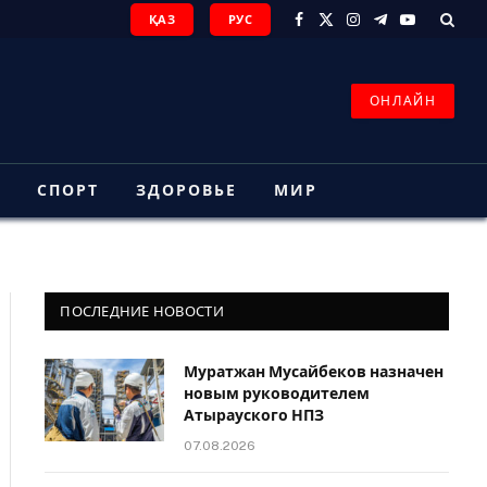
ҚАЗ
РУС
Facebook
X
Instagram
Telegram
YouTube
(Twitter)
ОНЛАЙН
З
СПОРТ
ЗДОРОВЬЕ
МИР
ПОСЛЕДНИЕ НОВОСТИ
Муратжан Мусайбеков назначен
новым руководителем
Атырауского НПЗ
07.08.2026