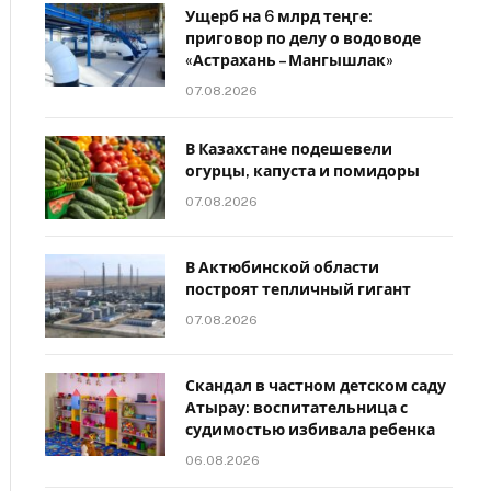
Ущерб на 6 млрд теңге:
приговор по делу о водоводе
«Астрахань – Мангышлак»
07.08.2026
В Казахстане подешевели
огурцы, капуста и помидоры
07.08.2026
В Актюбинской области
построят тепличный гигант
07.08.2026
Скандал в частном детском саду
Атырау: воспитательница с
судимостью избивала ребенка
06.08.2026