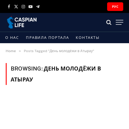
РУС
Facebook
X
Instagram
YouTube
Telegram
(Twitter)
О НАС
ПРАВИЛА ПОРТАЛА
КОНТАКТЫ
»
Home
Posts Tagged "День молодёжи в Атырау"
BROWSING:
ДЕНЬ МОЛОДЁЖИ В
АТЫРАУ