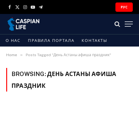
РУС
Facebook
X
Instagram
YouTube
Telegram
(Twitter)
О НАС
ПРАВИЛА ПОРТАЛА
КОНТАКТЫ
»
Home
Posts Tagged "День Астаны афиша праздник"
BROWSING:
ДЕНЬ АСТАНЫ АФИША
ПРАЗДНИК