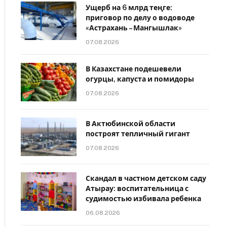
Ущерб на 6 млрд теңге:
приговор по делу о водоводе
«Астрахань – Мангышлак»
07.08.2026
В Казахстане подешевели
огурцы, капуста и помидоры
07.08.2026
В Актюбинской области
построят тепличный гигант
07.08.2026
Скандал в частном детском саду
Атырау: воспитательница с
судимостью избивала ребенка
06.08.2026