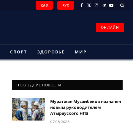
ҚАЗ
РУС
Facebook
X
Instagram
Telegram
YouTube
(Twitter)
ОНЛАЙН
З
СПОРТ
ЗДОРОВЬЕ
МИР
ПОСЛЕДНИЕ НОВОСТИ
Муратжан Мусайбеков назначен
новым руководителем
Атырауского НПЗ
07.08.2026