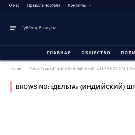
О нас
Правила портала
Контакты
Суббота, 8 августа
ГЛАВНАЯ
ОБЩЕСТВО
ПОЛ
»
Home
Posts Tagged "«Дельта» (индийский) штамм COVID-19 в Ат
BROWSING:
«ДЕЛЬТА» (ИНДИЙСКИЙ) ШТ