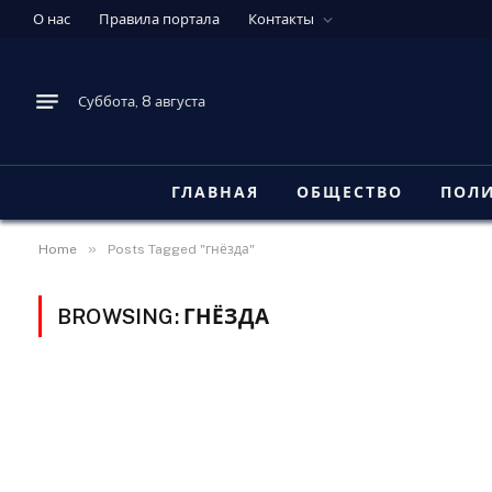
О нас
Правила портала
Контакты
Суббота, 8 августа
ГЛАВНАЯ
ОБЩЕСТВО
ПОЛ
»
Home
Posts Tagged "гнёзда"
BROWSING:
ГНЁЗДА