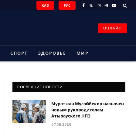
ҚАЗ
РУС
Facebook
X
Instagram
Telegram
YouTube
(Twitter)
ОНЛАЙН
З
СПОРТ
ЗДОРОВЬЕ
МИР
ПОСЛЕДНИЕ НОВОСТИ
Муратжан Мусайбеков назначен
новым руководителем
Атырауского НПЗ
07.08.2026