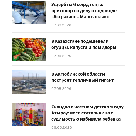
Ущерб на 6 млрд теңге:
приговор по делу о водоводе
«Астрахань – Мангышлак»
07.08.2026
В Казахстане подешевели
огурцы, капуста и помидоры
07.08.2026
В Актюбинской области
построят тепличный гигант
07.08.2026
Скандал в частном детском саду
Атырау: воспитательница с
судимостью избивала ребенка
06.08.2026