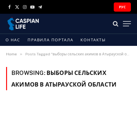
РУС
Facebook
X
Instagram
YouTube
Telegram
(Twitter)
О НАС
ПРАВИЛА ПОРТАЛА
КОНТАКТЫ
»
Home
Posts Tagged "выборы сельских акимов в Атырауской области"
BROWSING:
ВЫБОРЫ СЕЛЬСКИХ
АКИМОВ В АТЫРАУСКОЙ ОБЛАСТИ