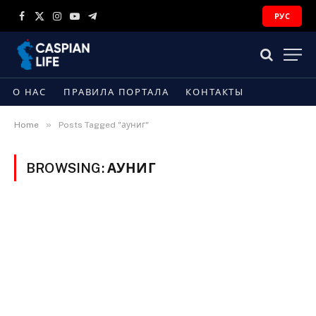
РУС
Facebook
X
Instagram
YouTube
Telegram
(Twitter)
О НАС
ПРАВИЛА ПОРТАЛА
КОНТАКТЫ
»
Home
Posts Tagged "ауниг"
BROWSING:
АУНИГ