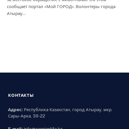
сообщает портал «Мой ГОРОД». Волонтеры города
Атырау…
КОНТАКТЫ
Адрес:
Республика Казахстан, город Атырау, мкр.
Сары-Арка, 39-22
E-mail:
info@caspianlife.kz