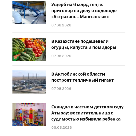
Ущерб на 6 млрд теңге:
приговор по делу о водоводе
«Астрахань – Мангышлак»
07.08.2026
В Казахстане подешевели
огурцы, капуста и помидоры
07.08.2026
В Актюбинской области
построят тепличный гигант
07.08.2026
Скандал в частном детском саду
Атырау: воспитательница с
судимостью избивала ребенка
06.08.2026