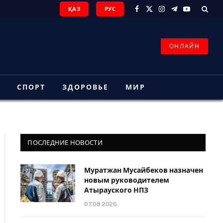
ҚАЗ
РУС
Facebook
X
Instagram
Telegram
YouTube
(Twitter)
ОНЛАЙН
З
СПОРТ
ЗДОРОВЬЕ
МИР
ПОСЛЕДНИЕ НОВОСТИ
Муратжан Мусайбеков назначен
новым руководителем
Атырауского НПЗ
07.08.2026