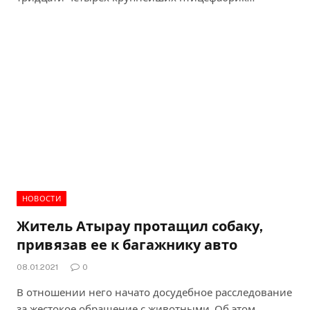
НОВОСТИ
Житель Атырау протащил собаку,
привязав ее к багажнику авто
08.01.2021
0
В отношении него начато досудебное расследование
за жестокое обращение с животными. Об этом