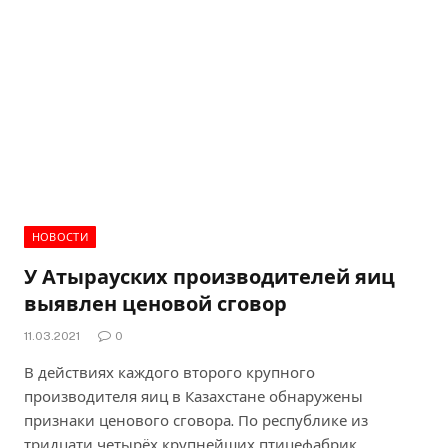
НОВОСТИ
У Атырауских производителей яиц
выявлен ценовой сговор
11.03.2021
0
В действиях каждого второго крупного
производителя яиц в Казахстане обнаружены
признаки ценового сговора. По республике из
тридцати четырёх крупнейших птицефабрик…