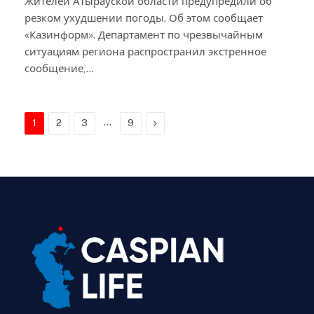
Жителей Атырауской области предупредили об
резком ухудшении погоды. Об этом сообщает
«Казинформ». Департамент по чрезвычайным
ситуациям региона распространил экстренное
сообщение,…
…
Next
1
2
3
9