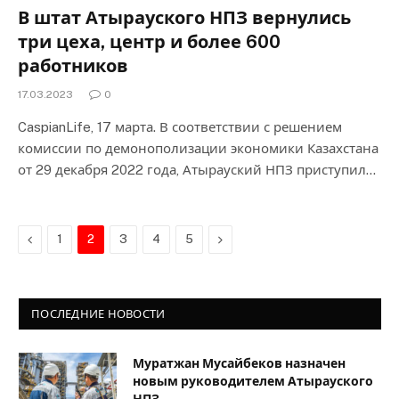
В штат Атырауского НПЗ вернулись
три цеха, центр и более 600
работников
17.03.2023
0
CaspianLife, 17 марта. В соответствии с решением
комиссии по демонополизации экономики Казахстана
от 29 декабря 2022 года, Атырауский НПЗ приступил…
Previous
Next
1
2
3
4
5
ПОСЛЕДНИЕ НОВОСТИ
Муратжан Мусайбеков назначен
новым руководителем Атырауского