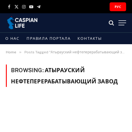
РУС
Facebook
X
Instagram
YouTube
Telegram
(Twitter)
О НАС
ПРАВИЛА ПОРТАЛА
КОНТАКТЫ
»
Home
Posts Tagged "Атырауский нефтеперерабатывающий завод" (Page 2)
BROWSING:
АТЫРАУСКИЙ
НЕФТЕПЕРЕРАБАТЫВАЮЩИЙ ЗАВОД