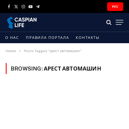
РУС
Facebook
X
Instagram
YouTube
Telegram
(Twitter)
О НАС
ПРАВИЛА ПОРТАЛА
КОНТАКТЫ
»
Home
Posts Tagged "арест автомашин"
BROWSING:
АРЕСТ АВТОМАШИН