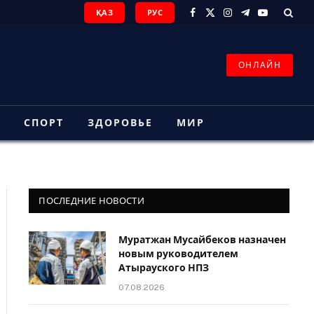
ҚАЗ
РУС
Facebook
X
Instagram
Telegram
YouTube
(Twitter)
ОНЛАЙН
З
СПОРТ
ЗДОРОВЬЕ
МИР
ПОСЛЕДНИЕ НОВОСТИ
Муратжан Мусайбеков назначен
новым руководителем
Атырауского НПЗ
07.08.2026