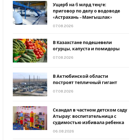
Ущерб на 6 млрд теңге:
приговор по делу о водоводе
«Астрахань – Мангышлак»
07.08.2026
В Казахстане подешевели
огурцы, капуста и помидоры
07.08.2026
В Актюбинской области
построят тепличный гигант
07.08.2026
Скандал в частном детском саду
Атырау: воспитательница с
судимостью избивала ребенка
06.08.2026