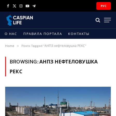
РУС
Facebook
X
Instagram
YouTube
Telegram
(Twitter)
О НАС
ПРАВИЛА ПОРТАЛА
КОНТАКТЫ
»
Home
Posts Tagged "АНПЗ нефтеловушка РЕКС"
BROWSING:
АНПЗ НЕФТЕЛОВУШКА
РЕКС