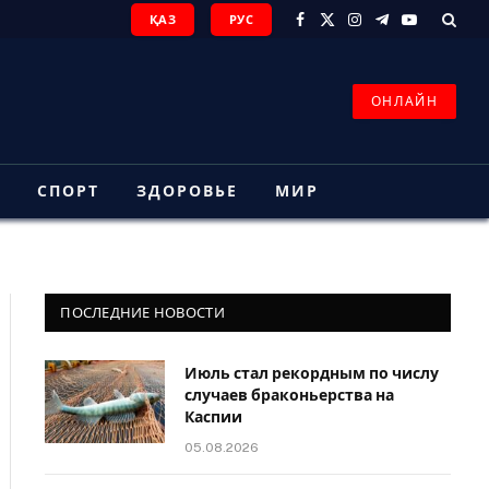
ҚАЗ
РУС
Facebook
X
Instagram
Telegram
YouTube
(Twitter)
ОНЛАЙН
З
СПОРТ
ЗДОРОВЬЕ
МИР
ПОСЛЕДНИЕ НОВОСТИ
Июль стал рекордным по числу
случаев браконьерства на
Каспии
05.08.2026