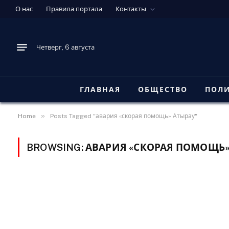
О нас
Правила портала
Контакты
Четверг, 6 августа
ГЛАВНАЯ
ОБЩЕСТВО
ПОЛ
»
Home
Posts Tagged "авария «скорая помощь» Атырау"
BROWSING:
АВАРИЯ «СКОРАЯ ПОМОЩЬ»