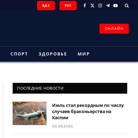
ҚАЗ
РУС
Facebook
X
Instagram
Telegram
YouTube
(Twitter)
ОНЛАЙН
З
СПОРТ
ЗДОРОВЬЕ
МИР
ПОСЛЕДНИЕ НОВОСТИ
Июль стал рекордным по числу
случаев браконьерства на
Каспии
05.08.2026