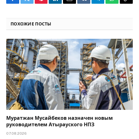
Facebook
Twitter
Pinterest
LinkedIn
Email
VKontakte
Telegram
WhatsApp
Copy
Link
ПОХОЖИЕ ПОСТЫ
Муратжан Мусайбеков назначен новым
руководителем Атырауского НПЗ
07.08.2026