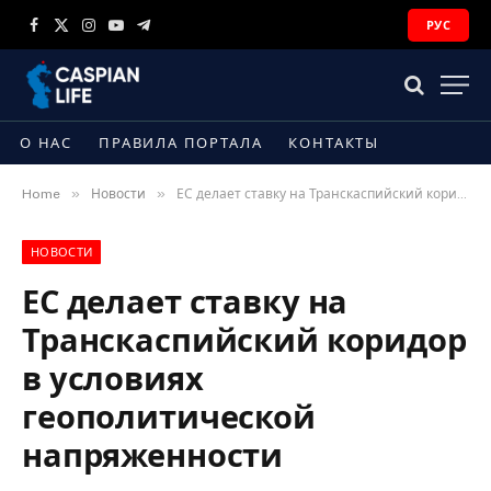
РУС
Facebook
X
Instagram
YouTube
Telegram
(Twitter)
О НАС
ПРАВИЛА ПОРТАЛА
КОНТАКТЫ
»
»
Home
Новости
ЕС делает ставку на Транскаспийский коридор в условиях геополитической напряженности
НОВОСТИ
ЕС делает ставку на
Транскаспийский коридор
в условиях
геополитической
напряженности