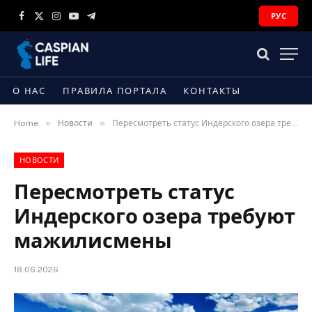
РУС
Facebook
X
Instagram
YouTube
Telegram
(Twitter)
О НАС
ПРАВИЛА ПОРТАЛА
КОНТАКТЫ
»
»
Home
Новости
Пересмотреть статус Индерского озера требуют мажилисмены
НОВОСТИ
Пересмотреть статус
Индерского озера требуют
мажилисмены
18.06.2026