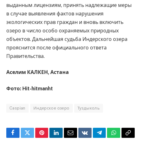
выданным лицензиям, принять надлежащие меры
в случае выявления фактов нарушения
экологических прав граждан и вновь включить
озеро в число особо охраняемых природных
объектов. Дальнейшая судьба Индерского озера
прояснится после официального ответа
Правительства.
Аселим КАЛКЕН, Астана
Фото: Hit-hitmanht
Caspian
Индерское озеро
Туздыколь
Facebook
Twitter
Pinterest
LinkedIn
Email
VKontakte
Telegram
WhatsApp
Copy