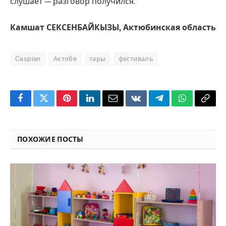
слушает — разговор получился.
Камшат СЕКСЕНБАЙКЫЗЫ, Актюбинская область
Caspian
Актобе
тары
фестиваль
Facebook
Twitter
Pinterest
LinkedIn
Email
VKontakte
Telegram
WhatsApp
Copy
Link
ПОХОЖИЕ ПОСТЫ