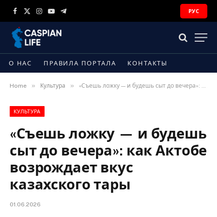
РУС
Facebook
X
Instagram
YouTube
Telegram
(Twitter)
О НАС
ПРАВИЛА ПОРТАЛА
КОНТАКТЫ
»
»
Home
Культура
«Съешь ложку — и будешь сыт до вечера»: как Актобе возрождает вкус казахского тары
КУЛЬТУРА
«Съешь ложку — и будешь
сыт до вечера»: как Актобе
возрождает вкус
казахского тары
01.06.2026