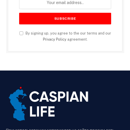
By signing up, you agree to the our terms and our
Privacy Policy
agreement.