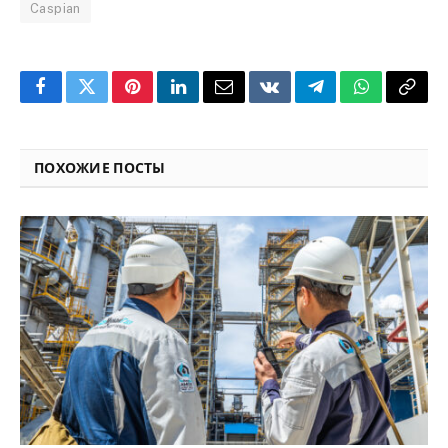
Caspian
Facebook
Twitter
Pinterest
LinkedIn
Email
VKontakte
Telegram
WhatsApp
Copy
Link
ПОХОЖИЕ ПОСТЫ