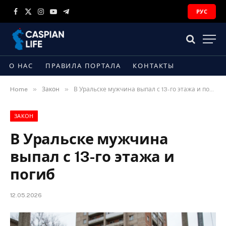
РУС
Facebook
X
Instagram
YouTube
Telegram
(Twitter)
О НАС
ПРАВИЛА ПОРТАЛА
КОНТАКТЫ
»
»
Home
Закон
В Уральске мужчина выпал с 13-го этажа и погиб
ЗАКОН
В Уральске мужчина
выпал с 13-го этажа и
погиб
12.05.2026