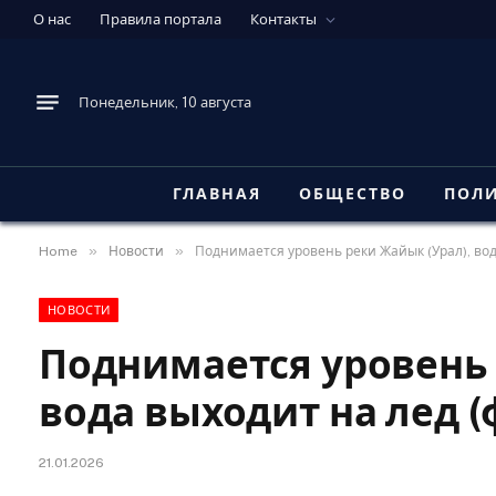
О нас
Правила портала
Контакты
Понедельник, 10 августа
ГЛАВНАЯ
ОБЩЕСТВО
ПОЛ
»
»
Home
Новости
Поднимается уровень реки Жайык (Урал), вод
НОВОСТИ
Поднимается уровень 
вода выходит на лед (
21.01.2026