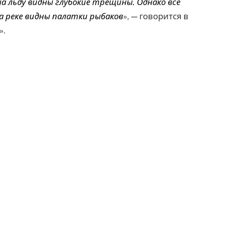
на льду видны глубокие трещины. Однако все
На реке видны палатки рыбаков
», — говорится в
».