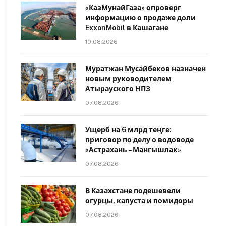
«КазМунайГаза» опроверг
информацию о продаже доли
ExxonMobil в Кашагане
10.08.2026
Муратжан Мусайбеков назначен
новым руководителем
Атырауского НПЗ
07.08.2026
Ущерб на 6 млрд теңге:
приговор по делу о водоводе
«Астрахань – Мангышлак»
07.08.2026
В Казахстане подешевели
огурцы, капуста и помидоры
07.08.2026