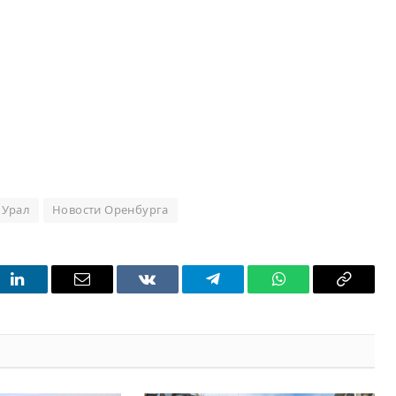
 Урал
Новости Оренбурга
t
LinkedIn
Email
VKontakte
Telegram
WhatsApp
Copy
Link