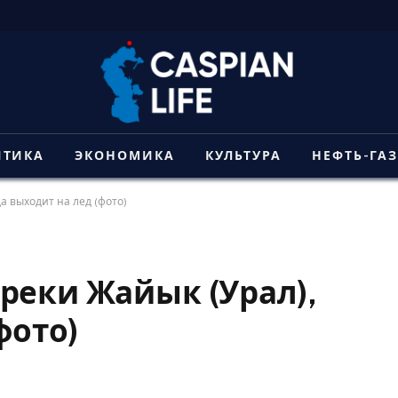
ИТИКА
ЭКОНОМИКА
КУЛЬТУРА
НЕФТЬ-ГА
а выходит на лед (фото)
реки Жайык (Урал),
фото)