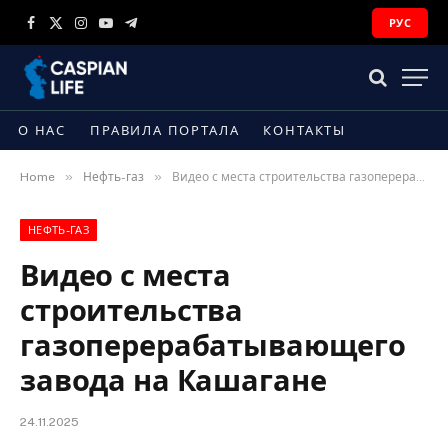
РУС
Facebook
X
Instagram
YouTube
Telegram
(Twitter)
О НАС
ПРАВИЛА ПОРТАЛА
КОНТАКТЫ
»
»
Home
Нефть-газ
Видео с места строительства газоперерабатывающего завода на Кашагане
НЕФТЬ-ГАЗ
Видео с места
строительства
газоперерабатывающего
завода на Кашагане
24.11.2025