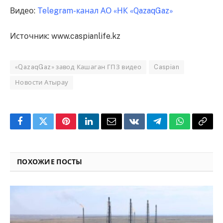
Видео:
Telegram-канал АО «НК «QazaqGaz»
Источник: www.caspianlife.kz
«QazaqGaz» завод Кашаган ГПЗ видео
Caspian
Новости Атырау
Facebook
Twitter
Pinterest
LinkedIn
Email
VKontakte
Telegram
WhatsApp
Copy
Link
ПОХОЖИЕ ПОСТЫ