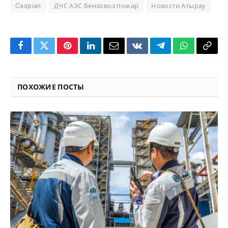
Caspian
ДЧС АЗС бензовоз пожар
Новости Атырау
Facebook
Twitter
Pinterest
LinkedIn
Email
VKontakte
Telegram
WhatsApp
Copy
Link
ПОХОЖИЕ ПОСТЫ