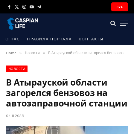
РУС
Facebook
X
Instagram
YouTube
Telegram
(Twitter)
О НАС
ПРАВИЛА ПОРТАЛА
КОНТАКТЫ
»
»
Home
Новости
В Атырауской области загорелся бензовоз на автозаправочной станции
НОВОСТИ
В Атырауской области
загорелся бензовоз на
автозаправочной станции
04.11.2025