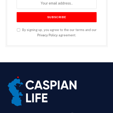
By signing up, you agree to the our terms and our
Privacy Policy
agreement.