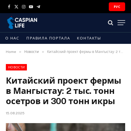
РУС
Facebook
X
Instagram
YouTube
Telegram
(Twitter)
О НАС
ПРАВИЛА ПОРТАЛА
КОНТАКТЫ
»
»
Home
Новости
Китайский проект фермы в Мангыстау: 2 тыс. тонн осетров и 300 тонн икры
НОВОСТИ
Китайский проект фермы
в Мангыстау: 2 тыс. тонн
осетров и 300 тонн икры
15.08.2025