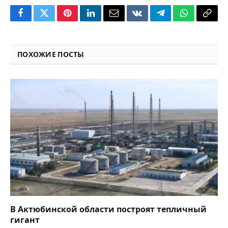
Facebook
Twitter
Pinterest
LinkedIn
Email
VKontakte
Telegram
WhatsApp
Copy
Link
ПОХОЖИЕ ПОСТЫ
В Актюбинской области построят тепличный
гигант