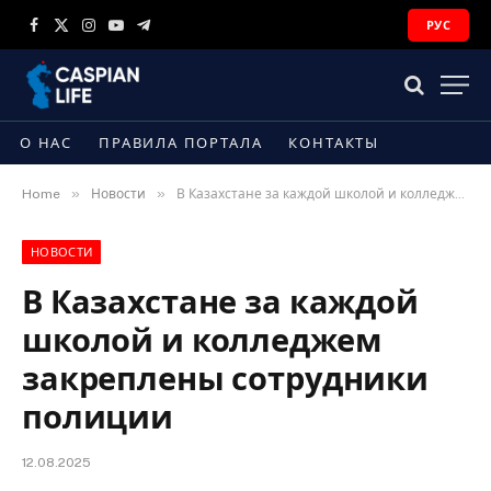
РУС
Facebook
X
Instagram
YouTube
Telegram
(Twitter)
О НАС
ПРАВИЛА ПОРТАЛА
КОНТАКТЫ
»
»
Home
Новости
В Казахстане за каждой школой и колледжем закреплены сотрудники полиции
НОВОСТИ
В Казахстане за каждой
школой и колледжем
закреплены сотрудники
полиции
12.08.2025