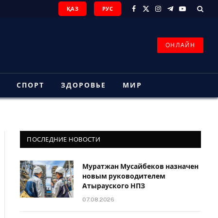
ҚАЗ
РУС
Facebook
X
Instagram
Telegram
YouTube
(Twitter)
ОНЛАЙН
З
СПОРТ
ЗДОРОВЬЕ
МИР
ПОСЛЕДНИЕ НОВОСТИ
Муратжан Мусайбеков назначен
новым руководителем
Атырауского НПЗ
07.08.2026