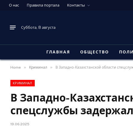
О нас
Правила портала
Контакты
Суббота, 8 августа
ГЛАВНАЯ
ОБЩЕСТВО
ПОЛ
»
»
Home
Криминал
В Западно-Казахстанской области спецслу
КРИМИНАЛ
В Западно-Казахстанс
спецслужбы задержал
19.06.2025