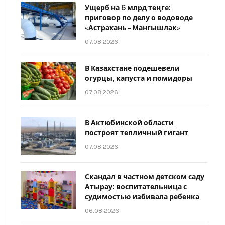
Ущерб на 6 млрд теңге:
приговор по делу о водоводе
«Астрахань – Мангышлак»
07.08.2026
В Казахстане подешевели
огурцы, капуста и помидоры
07.08.2026
В Актюбинской области
построят тепличный гигант
07.08.2026
Скандал в частном детском саду
Атырау: воспитательница с
судимостью избивала ребенка
06.08.2026