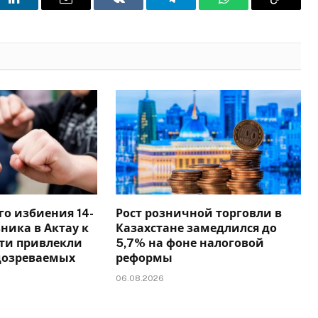
t
LinkedIn
Email
VKontakte
Telegram
WhatsApp
Copy
Link
го избиения 14-
Рост розничной торговли в
ника в Актау к
Казахстане замедлился до
сти привлекли
5,7% на фоне налоговой
дозреваемых
реформы
06.08.2026