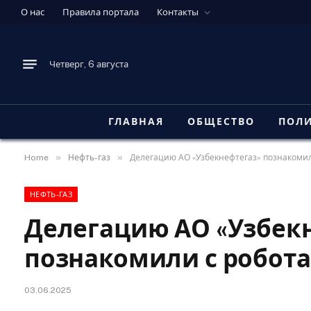
О нас
Правила портала
Контакты
Четверг, 6 августа
ГЛАВНАЯ
ОБЩЕСТВО
ПОЛ
»
»
Home
Нефть-газ
Делегацию АО «Узбекнефтегаз» познакомил
НЕФТЬ-ГАЗ
Делегацию АО «Узбек
познакомили с робота
03.06.2025