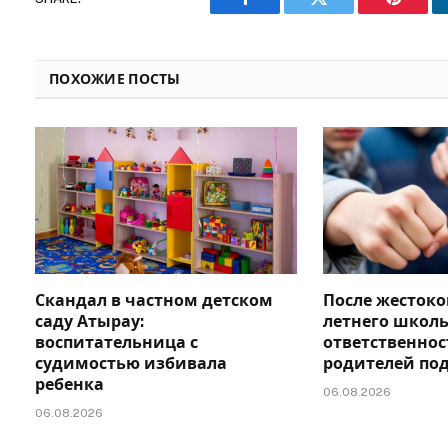
Facebook
Twitter
Pinteres
ПОХОЖИЕ ПОСТЫ
Скандал в частном детском
После жестоко
саду Атырау:
летнего школь
воспитательница с
ответственно
судимостью избивала
родителей по
ребенка
06.08.2026
06.08.2026