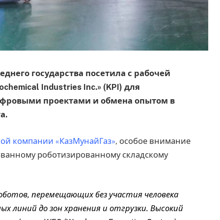
седнего государства посетила с рабочей
hemical Industries Inc.» (KPI) для
фровыми проектами и обмена опытом в
а.
ой компании «КазМунайГаз»
, особое внимание
ованному роботизированному складскому
оботов, перемещающих без участия человека
ых линий до зон хранения и отгрузки. Высокий