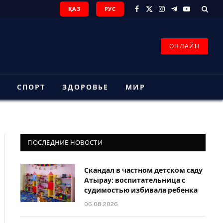
ҚАЗ
РУС
Facebook
X
Instagram
Telegram
YouTube
(Twitter)
ОНЛАЙН
З
СПОРТ
ЗДОРОВЬЕ
МИР
ПОСЛЕДНИЕ НОВОСТИ
Скандал в частном детском саду
Атырау: воспитательница с
судимостью избивала ребенка
06.08.2026