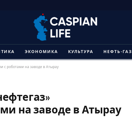
ИТИКА
ЭКОНОМИКА
КУЛЬТУРА
НЕФТЬ-ГА
и с роботами на заводе в Атырау
нефтегаз»
ми на заводе в Атырау