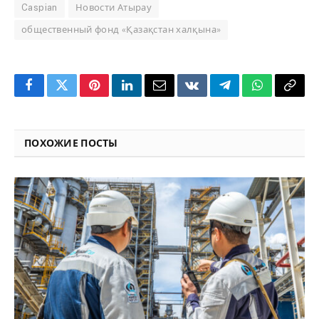
Caspian
Новости Атырау
общественный фонд «Қазақстан халқына»
Facebook
Twitter
Pinterest
LinkedIn
Email
VKontakte
Telegram
WhatsApp
Copy
Link
ПОХОЖИЕ ПОСТЫ