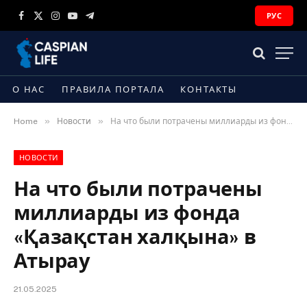
РУС
Facebook
X
Instagram
YouTube
Telegram
(Twitter)
О НАС
ПРАВИЛА ПОРТАЛА
КОНТАКТЫ
»
»
Home
Новости
На что были потрачены миллиарды из фонда «Қазақстан халқына» в Атырау
НОВОСТИ
На что были потрачены
миллиарды из фонда
«Қазақстан халқына» в
Атырау
21.05.2025