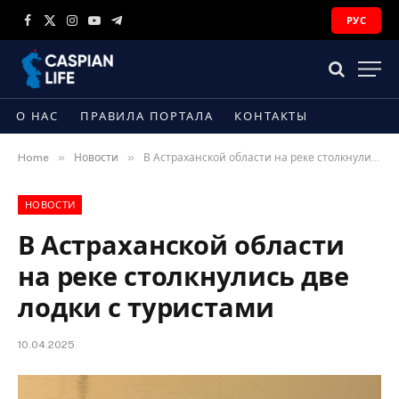
РУС
Facebook
X
Instagram
YouTube
Telegram
(Twitter)
О НАС
ПРАВИЛА ПОРТАЛА
КОНТАКТЫ
»
»
Home
Новости
В Астраханской области на реке столкнулись две лодки с туристами
НОВОСТИ
В Астраханской области
на реке столкнулись две
лодки с туристами
10.04.2025