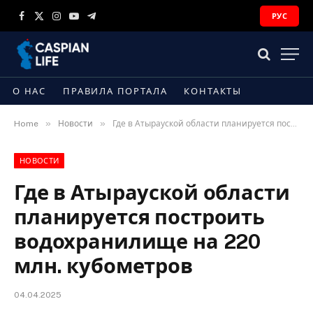
РУС
Facebook
X
Instagram
YouTube
Telegram
(Twitter)
О НАС
ПРАВИЛА ПОРТАЛА
КОНТАКТЫ
»
»
Home
Новости
Где в Атырауской области планируется построить водохранилище на 220 млн. кубометров
НОВОСТИ
Где в Атырауской области
планируется построить
водохранилище на 220
млн. кубометров
04.04.2025