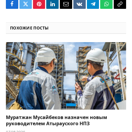
Facebook
Twitter
Pinterest
LinkedIn
Email
VKontakte
Telegram
WhatsApp
Copy
Link
ПОХОЖИЕ ПОСТЫ
Муратжан Мусайбеков назначен новым
руководителем Атырауского НПЗ