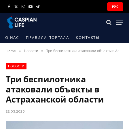
РУС
Facebook
X
Instagram
YouTube
Telegram
(Twitter)
О НАС
ПРАВИЛА ПОРТАЛА
КОНТАКТЫ
»
»
Home
Новости
Три беспилотника атаковали объекты в Астраханской области
НОВОСТИ
Три беспилотника
атаковали объекты в
Астраханской области
22.03.2025