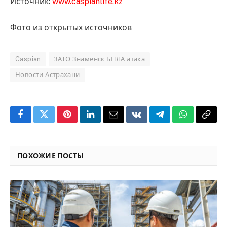
Источник:
www.caspianlife.kz
Фото из открытых источников
Caspian
ЗАТО Знаменск БПЛА атака
Новости Астрахани
Facebook
Twitter
Pinterest
LinkedIn
Email
VKontakte
Telegram
WhatsApp
Copy
Link
ПОХОЖИЕ ПОСТЫ