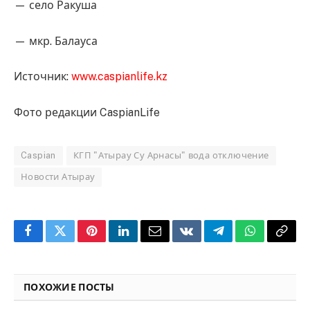
— село Ракуша
— мкр. Балауса
Источник:
www.caspianlife.kz
Фото редакции CaspianLife
Caspian
КГП "Атырау Су Арнасы" вода отключение
Новости Атырау
Facebook
Twitter
Pinterest
LinkedIn
Email
VKontakte
Telegram
WhatsApp
Copy
Link
ПОХОЖИЕ ПОСТЫ