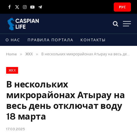
РУС
Facebook
X
Instagram
YouTube
Telegram
(Twitter)
О НАС
ПРАВИЛА ПОРТАЛА
КОНТАКТЫ
»
»
Home
ЖКХ
В нескольких микрорайонах Атырау на весь день отключат воду 18 марта
ЖКХ
В нескольких
микрорайонах Атырау на
весь день отключат воду
18 марта
17.03.2025