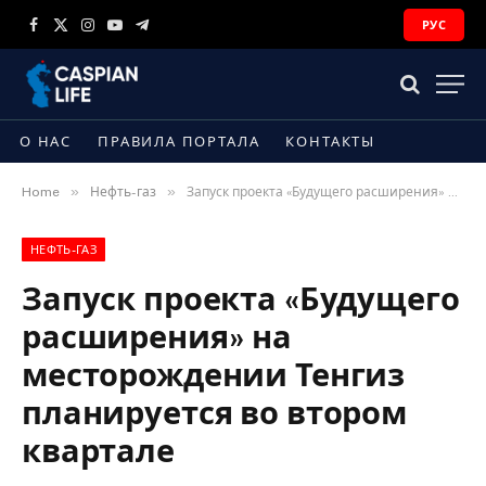
РУС
Facebook
X
Instagram
YouTube
Telegram
(Twitter)
О НАС
ПРАВИЛА ПОРТАЛА
КОНТАКТЫ
»
»
Home
Нефть-газ
Запуск проекта «Будущего расширения» на месторождении Тенгиз планируется во втором квартале
НЕФТЬ-ГАЗ
Запуск проекта «Будущего
расширения» на
месторождении Тенгиз
планируется во втором
квартале