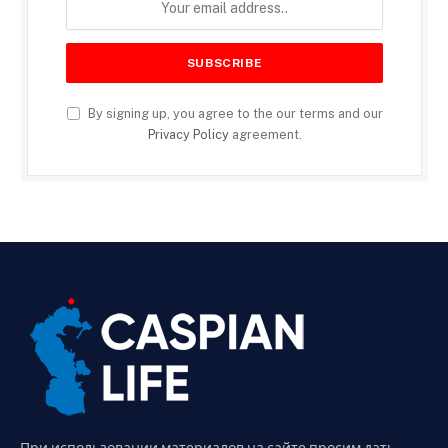
By signing up, you agree to the our terms and our
Privacy Policy
agreement.