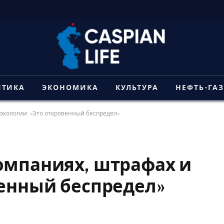
ИТИКА
ЭКОНОМИКА
КУЛЬТУРА
НЕФТЬ-ГА
экологии: «Это откровенный беспредел»
омпаниях, штрафах и
венный беспредел»