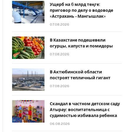
Ущерб на 6 млрд теңге:
приговор по делу о водоводе
«Астрахань – Мангышлак»
07.08.2026
В Казахстане подешевели
огурцы, капуста и помидоры
07.08.2026
В Актюбинской области
построят тепличный гигант
07.08.2026
Скандал в частном детском саду
Атырау: воспитательница с
судимостью избивала ребенка
06.08.2026