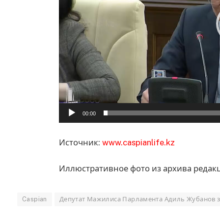
00:00
Источник:
www.caspianlife.kz
Иллюстративное фото из архива редакц
Caspian
Депутат Мажилиса Парламента Адиль Жубанов 