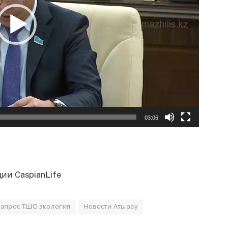
03:06
ии CaspianLife
запрос ТШО экология
Новости Атырау