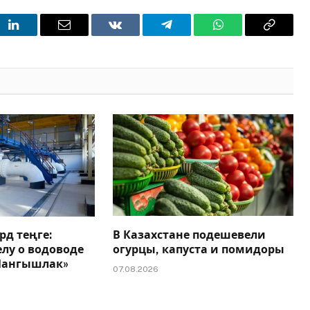
t
LinkedIn
Email
VKontakte
Telegram
WhatsApp
Copy
Link
рд теңге:
В Казахстане подешевели
елу о водоводе
огурцы, капуста и помидоры
 Мангышлак»
07.08.2026