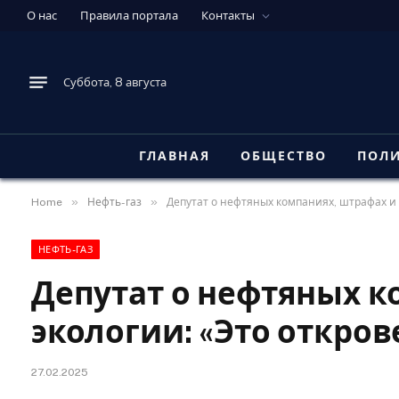
О нас
Правила портала
Контакты
Суббота, 8 августа
ГЛАВНАЯ
ОБЩЕСТВО
ПОЛ
»
»
Home
Нефть-газ
Депутат о нефтяных компаниях, штрафах и 
НЕФТЬ-ГАЗ
Депутат о нефтяных к
экологии: «Это откро
27.02.2025