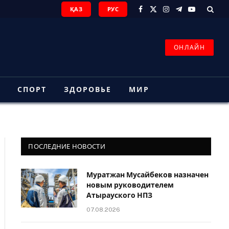
ҚАЗ
РУС
Facebook
X
Instagram
Telegram
YouTube
(Twitter)
ОНЛАЙН
З
СПОРТ
ЗДОРОВЬЕ
МИР
ПОСЛЕДНИЕ НОВОСТИ
Муратжан Мусайбеков назначен
новым руководителем
Атырауского НПЗ
07.08.2026