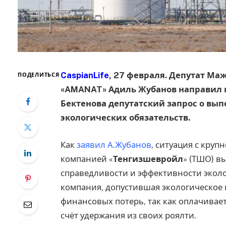
CaspianLife
, 27 февраля. Депутат М
ПОДЕЛИТЬСЯ
«AMANAT» Адиль Жубанов направил 
Бектенова депутатский запрос о 
экологических обязательств.
Как
заявил А.Жубанов
, ситуация с кру
компанией «
Тенгизшевройл
» (ТШО) в
справедливости и эффективности эколо
компания, допустившая экологическое
финансовых потерь, так как оплачивает
счёт удержания из своих роялти.