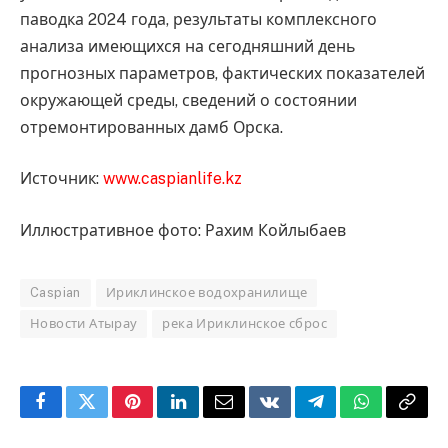
паводка 2024 года, результаты комплексного
анализа имеющихся на сегодняшний день
прогнозных параметров, фактических показателей
окружающей среды, сведений о состоянии
отремонтированных дамб Орска.
Источник:
www.caspianlife.kz
Иллюстративное фото: Рахим Койлыбаев
Caspian
Ириклинское водохранилище
Новости Атырау
река Ириклинское сброс
Facebook
Twitter
Pinterest
LinkedIn
Email
VKontakte
Telegram
WhatsApp
Copy