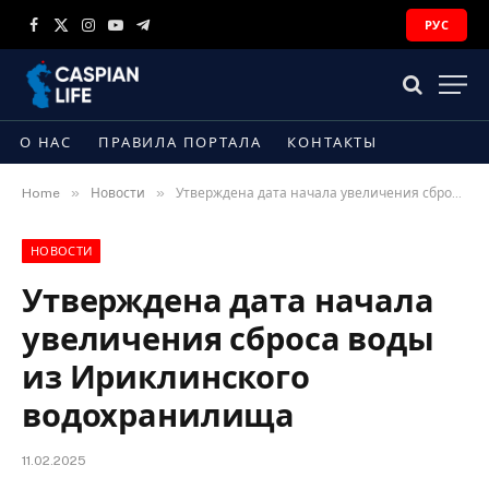
РУС
Facebook
X
Instagram
YouTube
Telegram
(Twitter)
О НАС
ПРАВИЛА ПОРТАЛА
КОНТАКТЫ
»
»
Home
Новости
Утверждена дата начала увеличения сброса воды из Ириклинского водохранилища
НОВОСТИ
Утверждена дата начала
увеличения сброса воды
из Ириклинского
водохранилища
11.02.2025