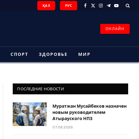
ҚАЗ
РУС
Facebook
X
Instagram
Telegram
YouTube
(Twitter)
ОНЛАЙН
З
СПОРТ
ЗДОРОВЬЕ
МИР
ПОСЛЕДНИЕ НОВОСТИ
Муратжан Мусайбеков назначен
новым руководителем
Атырауского НПЗ
07.08.2026