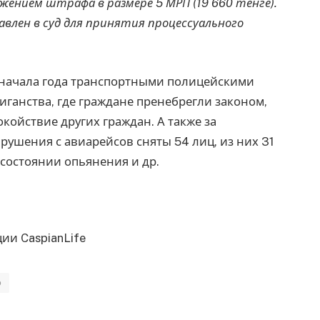
ожением штрафа в размере 5 МРП (19 660 тенге).
влен в суд для принятия процессуального
с начала года транспортными полицейскими
иганства, где граждане пренебрегли законом,
ойствие других граждан. А также за
ушения с авиарейсов сняты 54 лиц, из них 31
 состоянии опьянения и др.
ии CaspianLife
о