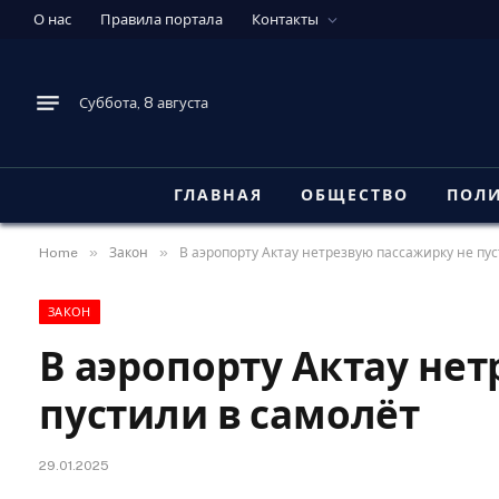
О нас
Правила портала
Контакты
Суббота, 8 августа
ГЛАВНАЯ
ОБЩЕСТВО
ПОЛ
»
»
Home
Закон
В аэропорту Актау нетрезвую пассажирку не пу
ЗАКОН
В аэропорту Актау не
пустили в самолёт
29.01.2025