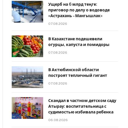
Ущерб на 6 млрд теңге:
приговор по делу о водоводе
«Астрахань – Мангышлак»
07.08.2026
В Казахстане подешевели
огурцы, капуста и помидоры
07.08.2026
В Актюбинской области
построят тепличный гигант
07.08.2026
Скандал в частном детском саду
Атырау: воспитательница с
судимостью избивала ребенка
06.08.2026