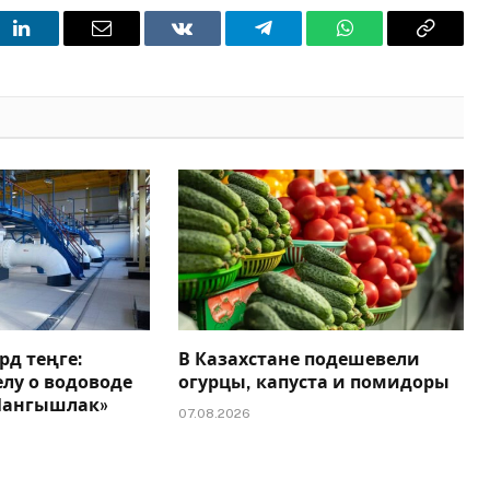
t
LinkedIn
Email
VKontakte
Telegram
WhatsApp
Copy
Link
рд теңге:
В Казахстане подешевели
елу о водоводе
огурцы, капуста и помидоры
 Мангышлак»
07.08.2026