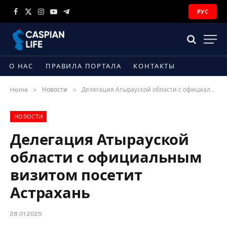
РУС
Facebook
X
Instagram
YouTube
Telegram
(Twitter)
О НАС
ПРАВИЛА ПОРТАЛА
КОНТАКТЫ
»
»
Home
Новости
Делегация Атырауской области с официальным визитом посетит Астрахань
НОВОСТИ
Делегация Атырауской
области с официальным
визитом посетит
Астрахань
28.01.2025