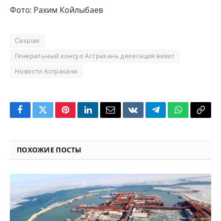
Фото: Рахим Койлыбаев
Caspian
Генеральный консул Астрахань делегация визит
Новости Астрахани
Facebook
Twitter
Pinterest
LinkedIn
Email
VKontakte
Telegram
WhatsApp
Copy
Link
ПОХОЖИЕ ПОСТЫ