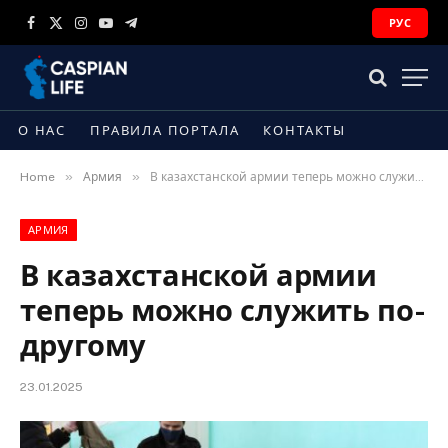
РУС
Facebook
X
Instagram
YouTube
Telegram
(Twitter)
О НАС
ПРАВИЛА ПОРТАЛА
КОНТАКТЫ
»
»
Home
Армия
В казахстанской армии теперь можно служить по-другому
АРМИЯ
В казахстанской армии
теперь можно служить по-
другому
23.01.2025