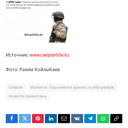
Источник:
www.caspianlife.kz
Фото: Рахим Койлыбаев
Caspian
Мажилис Парламента армия служба резерв
Новости Казахстана
Facebook
Twitter
Pinterest
LinkedIn
Email
VKontakte
Telegram
WhatsApp
Copy