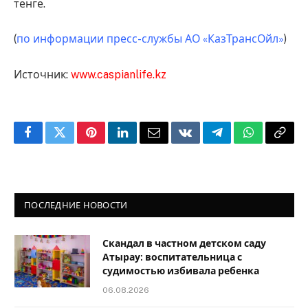
тенге.
(
по информации пресс-службы АО «КазТрансОйл»
)
Источник:
www.caspianlife.kz
Facebook
Twitter
Pinterest
LinkedIn
Email
VKontakte
Telegram
WhatsApp
Copy
Link
ПОСЛЕДНИЕ НОВОСТИ
Скандал в частном детском саду
Атырау: воспитательница с
судимостью избивала ребенка
06.08.2026